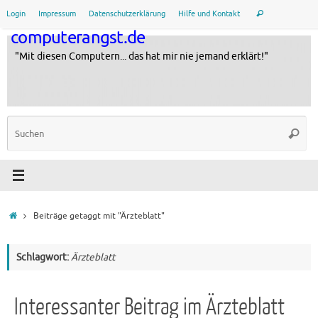
Zum
Suche
Login
Impressum
Datenschutzerklärung
Hilfe und Kontakt
Suchen
Inhalt
nach:
computerangst.de
springen
"Mit diesen Computern... das hat mir nie jemand erklärt!"
Su
Suche
na
Startseite
Beiträge getaggt mit "Ärzteblatt"
Schlagwort:
Ärzteblatt
Interessanter Beitrag im Ärzteblatt