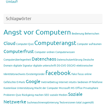
Umlauf!
Schlagwörter
Angst vor Computern
Bedienung
Beherrschen
Computerangst
Cloud
Computer-Quiz
Computer aufräumen
Computerfrust
Computer ordnen
Computerwissen
Datenchaos
Computerüberlegenheit
Datenschutzerklärung
Deutsche
Domain
digitale Signatur
digitale unterschrift
DS-GVO
DSGVO
elektronischer
facebook
Identitätsnachweis
Existentgründer
Fake
focus online
Google
Gefälschte E-Mails
Inetrnetbetrug
Internet
intuitiv bedienen
IP-Telefonie
Kostenlose Unterstützung
Macht der Computer
Microsoft
MS Office
Privatsphäre
Soziale
Probieren
Quiz
Rückgänig machen
SEO
soziale Medien
Netzwerke
Suchmaschinenoptimierung
Testversionen
total zugemüllt