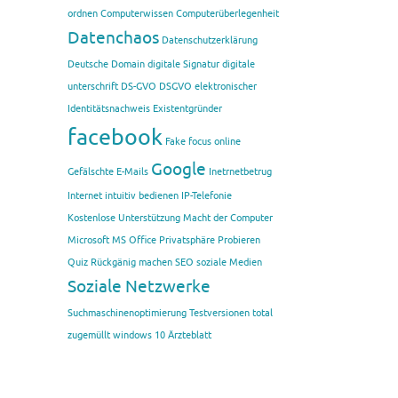
ordnen
Computerwissen
Computerüberlegenheit
Datenchaos
Datenschutzerklärung
Deutsche Domain
digitale Signatur
digitale
unterschrift
DS-GVO
DSGVO
elektronischer
Identitätsnachweis
Existentgründer
facebook
Fake
focus online
Google
Gefälschte E-Mails
Inetrnetbetrug
Internet
intuitiv bedienen
IP-Telefonie
Kostenlose Unterstützung
Macht der Computer
Microsoft
MS Office
Privatsphäre
Probieren
Quiz
Rückgänig machen
SEO
soziale Medien
Soziale Netzwerke
Suchmaschinenoptimierung
Testversionen
total
zugemüllt
windows 10
Ärzteblatt