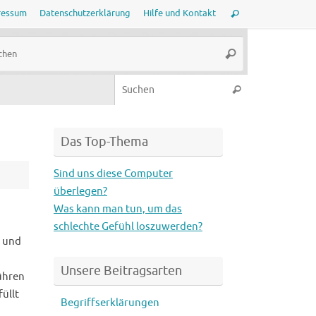
Suche
ressum
Datenschutzerklärung
Hilfe und Kontakt
Suchen
nach:
Suche
Suchen
nach:
Suche nach:
Suchen
Das Top-Thema
Sind uns diese Computer
überlegen?
Was kann man tun, um das
schlechte Gefühl loszuwerden?
“ und
Unsere Beitragsarten
ühren
üllt
Begriffserklärungen