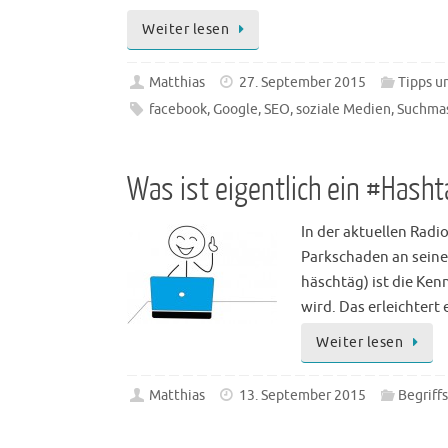
Weiter lesen
Matthias
27. September 2015
Tipps un
facebook
,
Google
,
SEO
,
soziale Medien
,
Suchma
Was ist eigentlich ein #Hasht
In der aktuellen Radi
Parkschaden an seine
häschtäg) ist die Ke
wird. Das erleichtert
Weiter lesen
Matthias
13. September 2015
Begriff