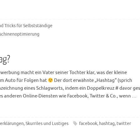
d Tricks für Selbstständige
schinenoptimierung
ag?
owerbung macht ein Vater seiner Tochter klar, was der kleine
m Auto für Folgen hat
Der dort erwähnte „Hashtag“ (sprich
nnzeichnung eines Schlagworts, indem ein Doppelkreuz # davor ges
 es anderen Online-Diensten wie Facebook, Twitter & Co., wenn …
serklärungen
,
Skurriles und Lustiges
facebook
,
hashtag
,
twitter