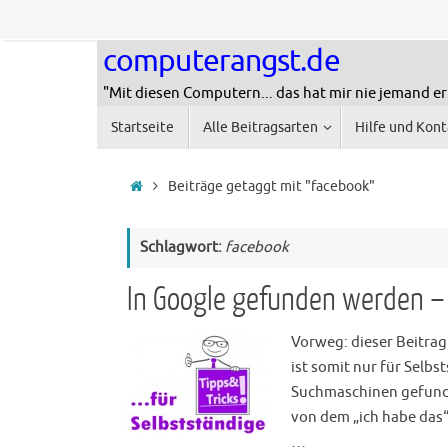
Zum
Inhalt
computerangst.de
springen
"Mit diesen Computern... das hat mir nie jemand er
Zum
Startseite
Alle Beitragsarten
Hilfe und Kont
Inhalt
springen
Startseite
Beiträge getaggt mit "facebook"
Schlagwort:
facebook
In Google gefunden werden – T
Vorweg: dieser Beitra
ist somit nur für Selbs
Suchmaschinen gefunde
von dem „ich habe das
…