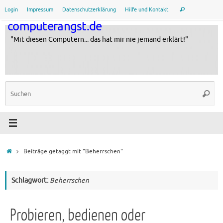
Zum
Suche
Login
Impressum
Datenschutzerklärung
Hilfe und Kontakt
Suchen
Inhalt
nach:
computerangst.de
springen
"Mit diesen Computern... das hat mir nie jemand erklärt!"
Su
Suche
na
Startseite
Beiträge getaggt mit "Beherrschen"
Schlagwort:
Beherrschen
Probieren, bedienen oder